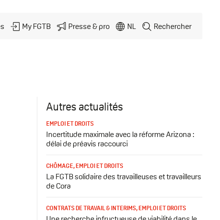
és
My FGTB
Presse & pro
NL
Rechercher
Autres actualités
EMPLOI ET DROITS
Incertitude maximale avec la réforme Arizona :
délai de préavis raccourci
CHÔMAGE
,
EMPLOI ET DROITS
La FGTB solidaire des travailleuses et travailleurs
de Cora
CONTRATS DE TRAVAIL & INTERIMS
,
EMPLOI ET DROITS
Une recherche infructueuse de viabilité dans le