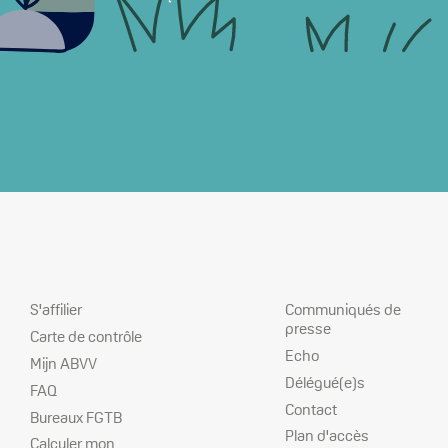
Nos
Nos
Communiqués de
S'affilier
services
priorités
presse
Carte de contrôle
Echo
Mijn ABVV
Délégué(e)s
FAQ
Contact
Bureaux FGTB
Plan d'accès
Calculer mon