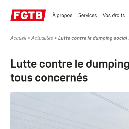
Aller
au
À propos
Services
Vos droits
contenu
Main
principal
menu
Accueil
Actualités
Lutte contre le dumping socia
Fil
d'Ariane
Lutte contre le dumpin
tous concernés