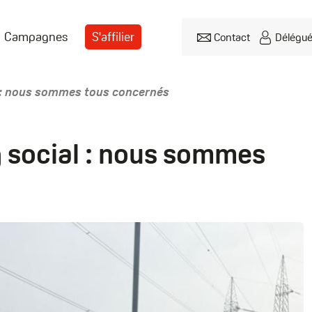
Campagnes
S'affilier
Contact
Délégu
Header
menu
l : nous sommes tous concernés
g social : nous sommes