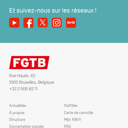
Et suivez-nous sur les réseaux !
Youtube
Facebook
X
Instagram
Syndicats Magazine
Rue Haute, 42
1000 Bruxelles, Belgique
+32 2 506 82 11
Plan
Nos
Actualités
S'affilier
du
services
À propos
Carte de contrôle
site
Structure
Mijn ABVV
Concertation sociale
FAQ