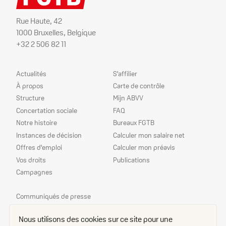
Rue Haute, 42
1000 Bruxelles, Belgique
+32 2 506 82 11
Plan
Nos
Actualités
S'affilier
du
services
À propos
Carte de contrôle
site
Structure
Mijn ABVV
Concertation sociale
FAQ
Notre histoire
Bureaux FGTB
Instances de décision
Calculer mon salaire net
Offres d'emploi
Calculer mon préavis
Vos droits
Publications
Campagnes
Nos
Communiqués de presse
priorités
Echo
Nous utilisons des cookies sur ce site pour une
Délégué(e)s