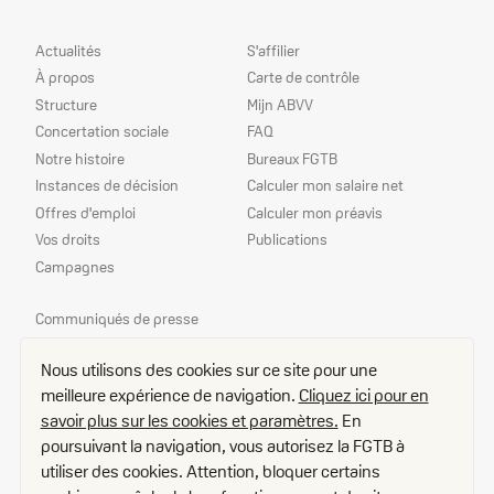
Plan
Nos
Actualités
S'affilier
du
services
À propos
Carte de contrôle
site
Structure
Mijn ABVV
Concertation sociale
FAQ
Notre histoire
Bureaux FGTB
Instances de décision
Calculer mon salaire net
Offres d'emploi
Calculer mon préavis
Vos droits
Publications
Campagnes
Nos
Communiqués de presse
priorités
Echo
Nous utilisons des cookies sur ce site pour une
Délégué(e)s
meilleure expérience de navigation.
Cliquez ici pour en
Contact
savoir plus sur les cookies et paramètres.
En
Plan d'accès
poursuivant la navigation, vous autorisez la FGTB à
Offres d’emploi
utiliser des cookies. Attention, bloquer certains
Disclaimer