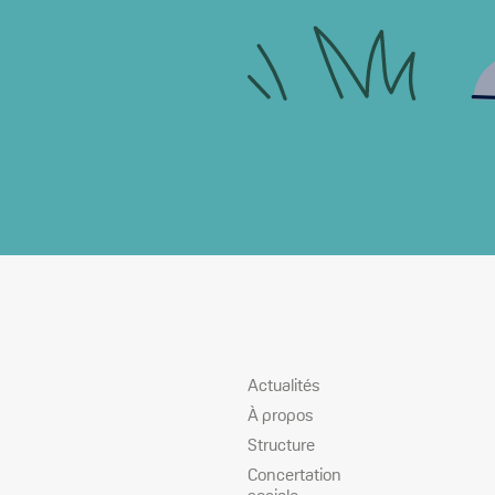
Plan
Actualités
du
À propos
site
Structure
Concertation