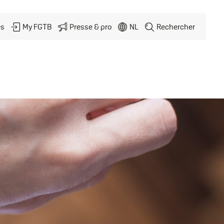
és
My FGTB
Presse & pro
NL
Rechercher