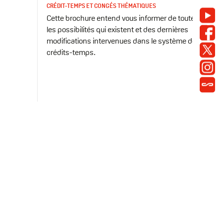
CRÉDIT-TEMPS ET CONGÉS THÉMATIQUES
You
Cette brochure entend vous informer de toutes
Hea
les possibilités qui existent et des dernières
Fac
Soci
modifications intervenues dans le système des
X
crédits-temps.
Inst
Synd