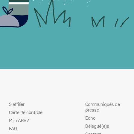
Nos
Nos
Communiqués de
S'affilier
services
priorités
presse
Carte de contrôle
Echo
Mijn ABVV
Délégué(e)s
FAQ