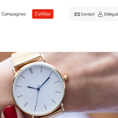
Campagnes
S'affilier
Contact
Délégu
Header
menu