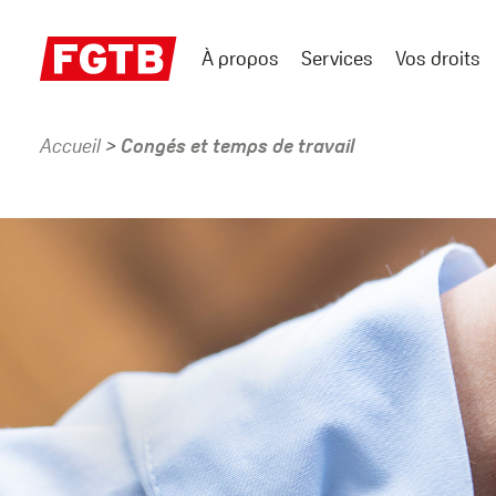
Aller
au
À propos
Services
Vos droits
contenu
Main
principal
menu
Accueil
Congés et temps de travail
Fil
d'Ariane