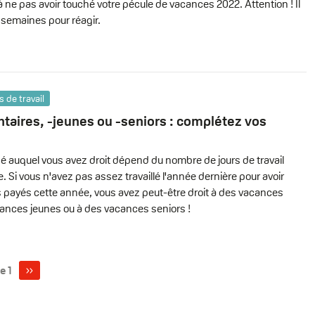
s à ne pas avoir touché votre pécule de vacances 2022. Attention ! Il
 semaines pour réagir.
 de travail
aires, -jeunes ou -seniors : complétez vos
 auquel vous avez droit dépend du nombre de jours de travail
 Si vous n'avez pas assez travaillé l'année dernière pour avoir
payés cette année, vous avez peut-être droit à des vacances
ances jeunes ou à des vacances seniors !
Page
››
e 1
suivante