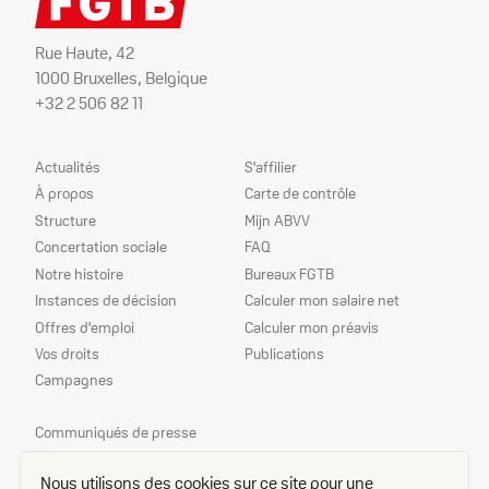
Rue Haute, 42
1000 Bruxelles, Belgique
+32 2 506 82 11
Plan
Nos
Actualités
S'affilier
du
services
À propos
Carte de contrôle
site
Structure
Mijn ABVV
Concertation sociale
FAQ
Notre histoire
Bureaux FGTB
Instances de décision
Calculer mon salaire net
Offres d'emploi
Calculer mon préavis
Vos droits
Publications
Campagnes
Nos
Communiqués de presse
priorités
Echo
Nous utilisons des cookies sur ce site pour une
Délégué(e)s