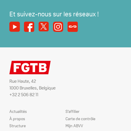
Et suivez-nous sur les réseaux !
Youtube
Facebook
X
Instagram
Syndicats Magazine
Rue Haute, 42
1000 Bruxelles, Belgique
+32 2 506 82 11
Plan
Nos
Actualités
S'affilier
du
services
À propos
Carte de contrôle
site
Structure
Mijn ABVV