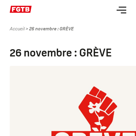
Aller
Menu
au
contenu
principal
Accueil
26 novembre : GRÈVE
Fil
d'Ariane
26 novembre : GRÈVE