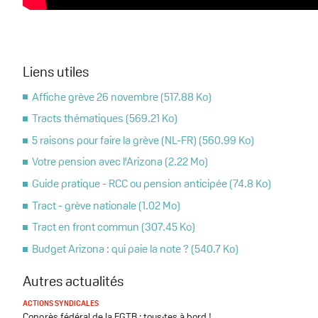
Liens utiles
Affiche grève 26 novembre
(517.88 Ko)
Document
Tracts thématiques
(569.21 Ko)
Document
5 raisons pour faire la grève (NL-FR)
(560.99 Ko)
Document
Votre pension avec l'Arizona
(2.22 Mo)
Document
Guide pratique - RCC ou pension anticipée
(74.8 Ko)
Document
Tract - grève nationale
(1.02 Mo)
Document
Tract en front commun
(307.45 Ko)
Document
Budget Arizona : qui paie la note ?
(540.7 Ko)
Document
Autres actualités
ACTIONS SYNDICALES
Congrès fédéral de la FGTB : tous·tes à bord !