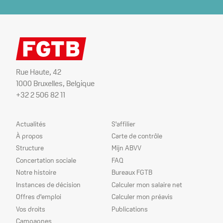
Rue Haute, 42
1000 Bruxelles, Belgique
+32 2 506 82 11
Plan
Nos
Actualités
S'affilier
du
services
À propos
Carte de contrôle
site
Structure
Mijn ABVV
Concertation sociale
FAQ
Notre histoire
Bureaux FGTB
Instances de décision
Calculer mon salaire net
Offres d'emploi
Calculer mon préavis
Vos droits
Publications
Campagnes