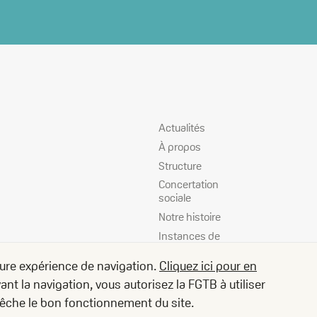
Plan
Actualités
du
À propos
site
Structure
Concertation
sociale
Notre histoire
Instances de
décision
eure expérience de navigation.
Cliquez ici pour en
Offres d'emploi
nt la navigation, vous autorisez la FGTB à utiliser
Vos droits
pêche le bon fonctionnement du site.
Campagnes