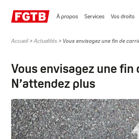
Aller
au
À propos
Services
Vos droits
contenu
Main
principal
menu
Accueil
Actualités
Vous envisagez une fin de carri
Fil
d'Ariane
Vous envisagez une fin 
N’attendez plus