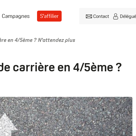
Campagnes
S'affilier
Contact
Délégu
Header
menu
ère en 4/5ème ? N’attendez plus
de carrière en 4/5ème ?