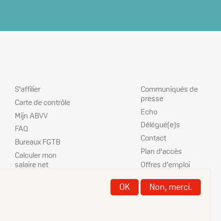
Nos
Nos
Communiqués de
S'affilier
services
priorités
presse
Carte de contrôle
Echo
Mijn ABVV
Délégué(e)s
FAQ
Contact
Bureaux FGTB
Plan d'accès
Calculer mon
salaire net
Offres d’emploi
Calculer mon
Disclaimer
OK
Non, merci.
préavis
Cookies
Publications
Privacy
ISVI-IFSI