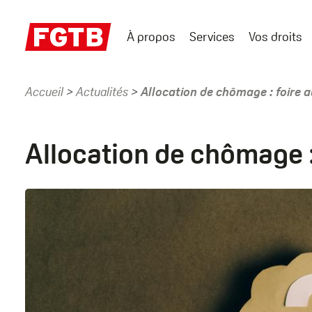
Aller
au
À propos
Services
Vos droits
contenu
Main
principal
menu
Accueil
Actualités
Allocation de chômage : foire 
Fil
d'Ariane
Allocation de chômage :