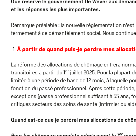
Que réserve le gouvernement De Wever aux demande
et les réponses les plus importantes.
Remarque préalable : la nouvelle réglementation n’est
fermement à ce démantèlement social. Nous continuer
À partir de quand puis-je perdre mes alloca
La réforme des allocations de chômage entrera normal
er
transitoires à partir du 1
juillet 2025. Pour la plupart
limitée à une période de base de 12 mois, à laquelle p
fonction du passé professionnel. Après cette période, 
exceptions (passé professionnel suffisant à 55 ans, 
critiques secteurs des soins de santé (infirmier ou ai
Quand est-ce que je perdrai mes allocations de ch
er
Pour les chômeurs complets admis avant le 1
mars 