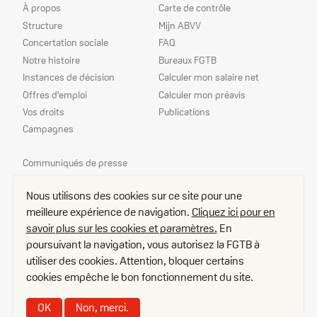
du
services
À propos
Carte de contrôle
site
Structure
Mijn ABVV
Concertation sociale
FAQ
Notre histoire
Bureaux FGTB
Instances de décision
Calculer mon salaire net
Offres d'emploi
Calculer mon préavis
Vos droits
Publications
Campagnes
Nos
Communiqués de presse
priorités
Echo
Nous utilisons des cookies sur ce site pour une
Délégué(e)s
meilleure expérience de navigation.
Cliquez ici pour en
Contact
savoir plus sur les cookies et paramètres.
En
Plan d'accès
poursuivant la navigation, vous autorisez la FGTB à
Offres d’emploi
utiliser des cookies. Attention, bloquer certains
Disclaimer
cookies empêche le bon fonctionnement du site.
Cookies
Privacy
OK
Non, merci.