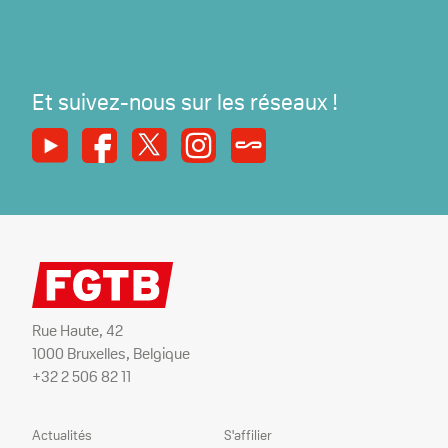
Et suivez-nous sur les réseaux !
Youtube
Facebook
X
Instagram
Syndicats Magazine
Rue Haute, 42
1000 Bruxelles, Belgique
+32 2 506 82 11
Plan
Nos
Actualités
S'affilier