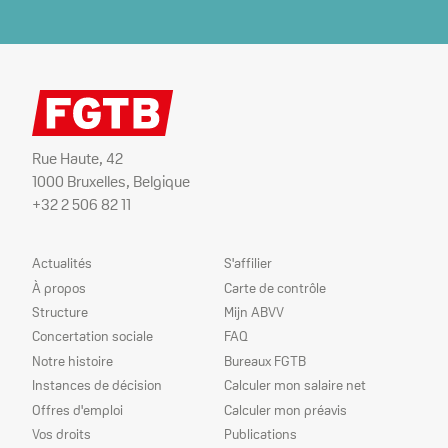
Rue Haute, 42
1000 Bruxelles, Belgique
+32 2 506 82 11
Plan
Nos
Actualités
S'affilier
du
services
À propos
Carte de contrôle
site
Structure
Mijn ABVV
Concertation sociale
FAQ
Notre histoire
Bureaux FGTB
Instances de décision
Calculer mon salaire net
Offres d'emploi
Calculer mon préavis
Vos droits
Publications