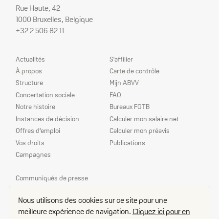
Rue Haute, 42
1000 Bruxelles, Belgique
+32 2 506 82 11
Plan
Nos
Actualités
S'affilier
du
services
À propos
Carte de contrôle
site
Structure
Mijn ABVV
Concertation sociale
FAQ
Notre histoire
Bureaux FGTB
Instances de décision
Calculer mon salaire net
Offres d'emploi
Calculer mon préavis
Vos droits
Publications
Campagnes
Nos
Communiqués de presse
priorités
Echo
Nous utilisons des cookies sur ce site pour une
Délégué(e)s
meilleure expérience de navigation.
Cliquez ici pour en
Contact