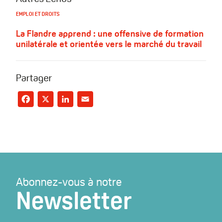
EMPLOI ET DROITS
La Flandre apprend : une offensive de formation
unilatérale et orientée vers le marché du travail
Partager
Facebook
X
LinkedIn
Email
Abonnez-vous à notre
Newsletter