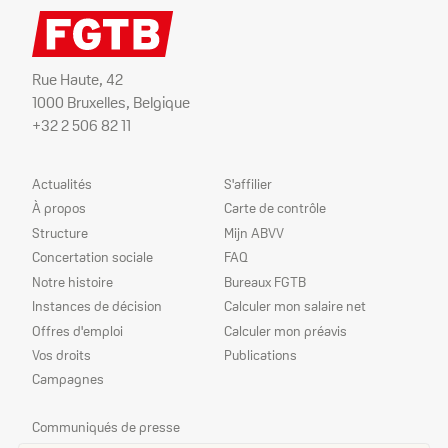
Rue Haute, 42
1000 Bruxelles, Belgique
+32 2 506 82 11
Plan
Nos
Actualités
S'affilier
du
services
À propos
Carte de contrôle
site
Structure
Mijn ABVV
Concertation sociale
FAQ
Notre histoire
Bureaux FGTB
Instances de décision
Calculer mon salaire net
Offres d'emploi
Calculer mon préavis
Vos droits
Publications
Campagnes
Nos
Communiqués de presse
priorités