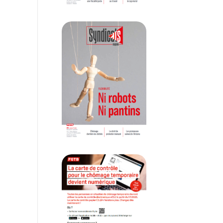
Syndicats #4 // 2025
La carte de contrôle chôma