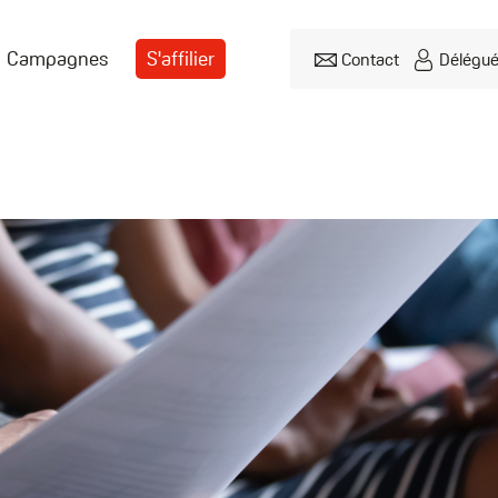
Campagnes
S'affilier
Contact
Délégu
Header
menu