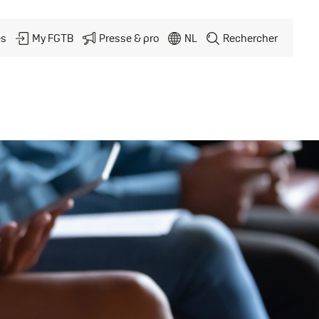
és
My FGTB
Presse & pro
NL
Rechercher