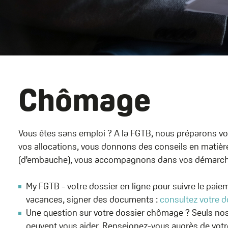
Name
Chômage
Vous êtes sans emploi ? A la FGTB, nous préparons vot
vos allocations, vous donnons des conseils en matière 
(d'embauche), vous accompagnons dans vos démarche
My FGTB - votre dossier en ligne pour suivre le paieme
vacances, signer des documents :
consultez votre 
Une question sur votre dossier chômage ? Seuls nos
peuvent vous aider. Renseignez-vous auprès de vot