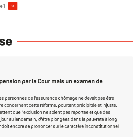
Page
››
e 1
suivante
se
pension par la Cour mais un examen de
aines personnes de l'assurance chômage ne devait pas être
re concernant cette réforme, pourtant précipitée et injuste.
rettent que l’exclusion ne soient pas reportée et que des
u jour au lendemain, d'être plongées dans la pauvreté à long
ur doit encore se prononcer sur le caractère inconstitutionnel