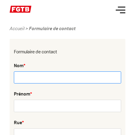
Aller
Menu
au
contenu
principal
Accueil
Formulaire de contact
Fil
d'Ariane
Formulaire de contact
Nom
Prénom
Rue