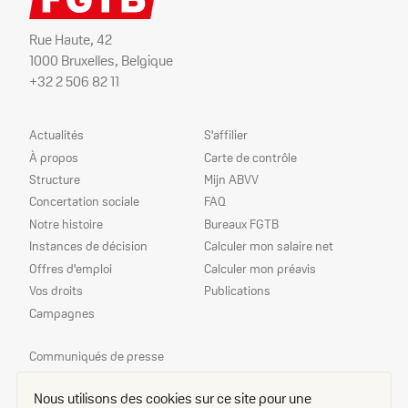
Rue Haute, 42
1000 Bruxelles, Belgique
+32 2 506 82 11
Plan
Nos
Actualités
S'affilier
du
services
À propos
Carte de contrôle
site
Structure
Mijn ABVV
Concertation sociale
FAQ
Notre histoire
Bureaux FGTB
Instances de décision
Calculer mon salaire net
Offres d'emploi
Calculer mon préavis
Vos droits
Publications
Campagnes
Nos
Communiqués de presse
priorités
Echo
Nous utilisons des cookies sur ce site pour une
Délégué(e)s