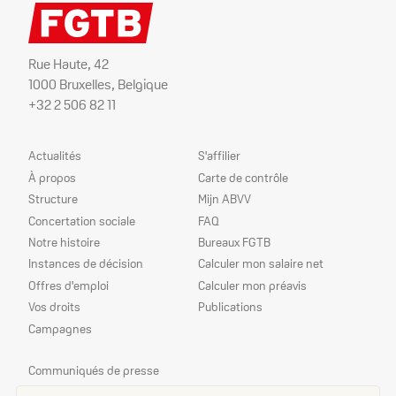
Rue Haute, 42
1000 Bruxelles, Belgique
+32 2 506 82 11
Plan
Nos
Actualités
S'affilier
du
services
À propos
Carte de contrôle
site
Structure
Mijn ABVV
Concertation sociale
FAQ
Notre histoire
Bureaux FGTB
Instances de décision
Calculer mon salaire net
Offres d'emploi
Calculer mon préavis
Vos droits
Publications
Campagnes
Nos
Communiqués de presse
priorités
Echo