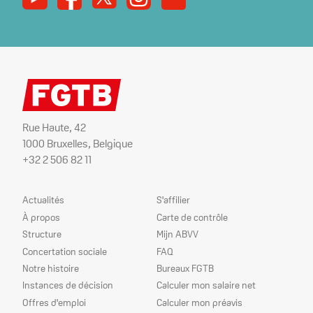
Rue Haute, 42
1000 Bruxelles, Belgique
+32 2 506 82 11
Plan
Nos
Actualités
S'affilier
du
services
À propos
Carte de contrôle
site
Structure
Mijn ABVV
Concertation sociale
FAQ
Notre histoire
Bureaux FGTB
Instances de décision
Calculer mon salaire net
Offres d'emploi
Calculer mon préavis