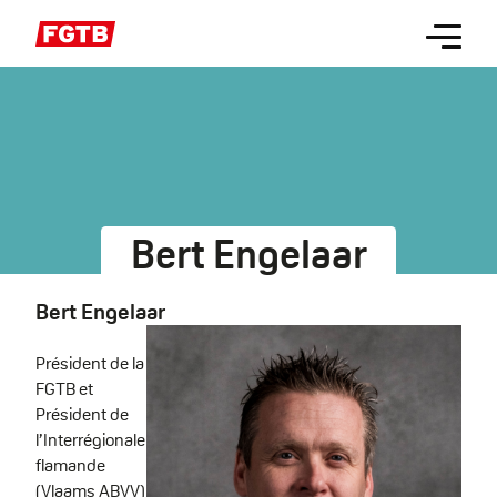
Aller
Menu
au
contenu
principal
Bert Engelaar
Bert Engelaar
Président de la
FGTB et
Président de
l’Interrégionale
flamande
(Vlaams ABVV)