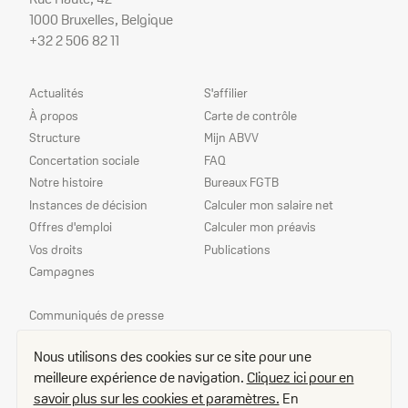
1000 Bruxelles, Belgique
+32 2 506 82 11
Plan
Nos
Actualités
S'affilier
du
services
À propos
Carte de contrôle
site
Structure
Mijn ABVV
Concertation sociale
FAQ
Notre histoire
Bureaux FGTB
Instances de décision
Calculer mon salaire net
Offres d'emploi
Calculer mon préavis
Vos droits
Publications
Campagnes
Nos
Communiqués de presse
priorités
Echo
Nous utilisons des cookies sur ce site pour une
Délégué(e)s
meilleure expérience de navigation.
Cliquez ici pour en
Contact
savoir plus sur les cookies et paramètres.
En
Plan d'accès